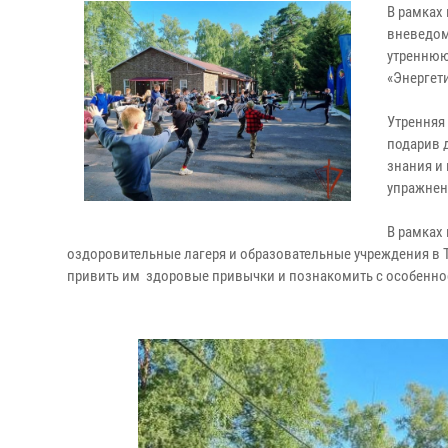
В рамках
вневедом
утреннюю
«Энергети
Утренняя 
подарив 
знания и
упражнен
В рамках
оздоровительные лагеря и образовательные учреждения в 
привить им здоровые привычки и познакомить с особенно