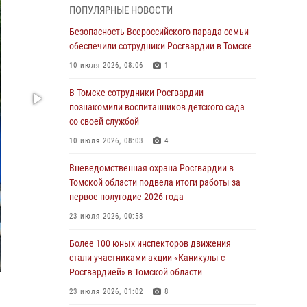
Управление Росгвардии по Томской области
ПОПУЛЯРНЫЕ НОВОСТИ
объявляет дополнительный набор
сотрудников в подразделения
Безопасность Всероссийского парада семьи
вневедомственной охраны
обеспечили сотрудники Росгвардии в Томске
03 августа 2026, 09:45
10 июля 2026, 08:06
1
Росгвардейцы задержали жительницу
В Томске сотрудники Росгвардии
Томска, оплатившую на кассе только часть
познакомили воспитанников детского сада
товара
со своей службой
30 июля 2026, 07:41
10 июля 2026, 08:03
4
Сотрудники Росгвардии в Томске пресекли
Вневедомственная охрана Росгвардии в
попытку хищения товара из гипермаркета на
Томской области подвела итоги работы за
7 тысяч рублей
первое полугодие 2026 года
29 июля 2026, 00:41
23 июля 2026, 00:58
Росгвардия обеспечила безопасность
Более 100 юных инспекторов движения
празднования Дня Военно-Морского Флота в
стали участниками акции «Каникулы с
Томске
Росгвардией» в Томской области
28 июля 2026, 00:33
1
23 июля 2026, 01:02
8