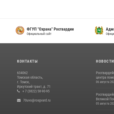
ФГУП "Охрана" Росгвардии
Адми
Официальный сайт
Офици
КОНТАКТЫ
НОВОСТ
634062
Росгвардей
Томская область,
центра пом
г. Томск,
06 августа 20
Иркутский тракт, д. 71
+ 7 (3822) 58-90-95
Росгвардей
Великой По
70uvo@rosgvard.ru
05 августа 20