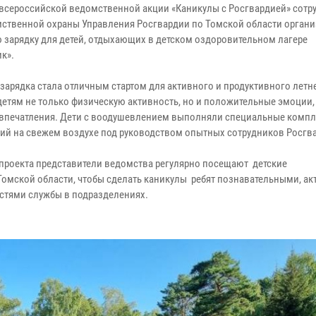
 всероссийской ведомственной акции «Каникулы с Росгвардией» сотр
ственной охраны Управления Росгвардии по Томской области орган
 зарядку для детей, отдыхающих в детском оздоровительном лагере
к».
зарядка стала отличным стартом для активного и продуктивного летне
детям не только физическую активность, но и положительные эмоции
 впечатления. Дети с воодушевлением выполняли специальные комп
ий на свежем воздухе под руководством опытных сотрудников Росгв
 проекта представители ведомства регулярно посещают детские
Томской области, чтобы сделать каникулы ребят познавательными, а
стями службы в подразделениях.