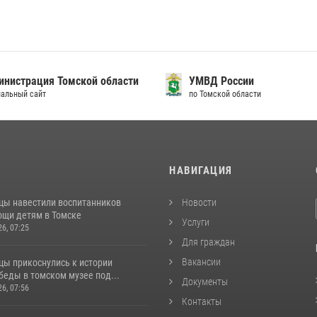
нистрация Томской области
УМВД России
альный сайт
по Томской области
И
НАВИГАЦИЯ
цы навестили воспитанников
Новости
ощи детям в Томске
Услуги
26, 07:25
Для граждан
Вакансии
цы прикоснулись к истории
беды в томском музее под...
Документы
26, 07:56
Контакты