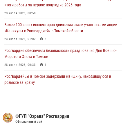
итоги работы за первое полугодие 2026 года
28 июля 2026, 00:33
1
23 июля 2026, 00:58
Сотрудники вневедомственной охраны в Томске торжественно
Более 100 юных инспекторов движения стали участниками акции
приняли присягу у памятного знака Росгвардии (видео)
«Каникулы с Росгвардией» в Томской области
28 июля 2026, 00:24
9
1
23 июля 2026, 01:02
8
Росгвардия обеспечила безопасность празднования Дня Военно-
Морского Флота в Томске
28 июля 2026, 00:33
1
Росгвардейцы в Томске задержали женщину, находившуюся в
розыске за кражу
27 июля 2026, 00:18
Росгвардейцы сдали более 7 литров крови для медицинских
учреждений Томской области
ФГУП "Охрана" Росгвардии
17 июля 2026, 00:22
6
Официальный сайт
Сотрудники вневедомственной охраны в Томске торжественно