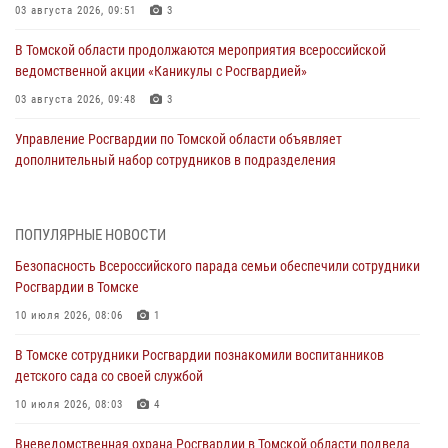
03 августа 2026, 09:51
3
В Томской области продолжаются мероприятия всероссийской
ведомственной акции «Каникулы с Росгвардией»
03 августа 2026, 09:48
3
Управление Росгвардии по Томской области объявляет
дополнительный набор сотрудников в подразделения
вневедомственной охраны
03 августа 2026, 09:45
ПОПУЛЯРНЫЕ НОВОСТИ
Росгвардейцы задержали жительницу Томска, оплатившую на кассе
Безопасность Всероссийского парада семьи обеспечили сотрудники
только часть товара
Росгвардии в Томске
30 июля 2026, 07:41
10 июля 2026, 08:06
1
Сотрудники Росгвардии в Томске пресекли попытку хищения
В Томске сотрудники Росгвардии познакомили воспитанников
товара из гипермаркета на 7 тысяч рублей
детского сада со своей службой
29 июля 2026, 00:41
10 июля 2026, 08:03
4
Росгвардия обеспечила безопасность празднования Дня Военно-
Вневедомственная охрана Росгвардии в Томской области подвела
Морского Флота в Томске