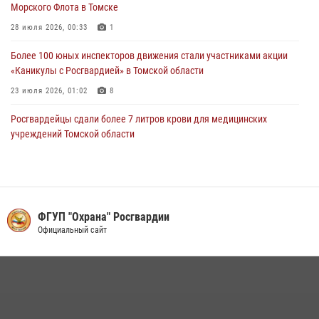
Морского Флота в Томске
28 июля 2026, 00:24
9
1
28 июля 2026, 00:33
1
Более 100 юных инспекторов движения стали участниками акции
«Каникулы с Росгвардией» в Томской области
23 июля 2026, 01:02
8
Росгвардейцы сдали более 7 литров крови для медицинских
учреждений Томской области
17 июля 2026, 00:22
6
Росгвардейцы в Томске задержали женщину, находившуюся в
розыске за кражу
ФГУП "Охрана" Росгвардии
27 июля 2026, 00:18
Официальный сайт
Сотрудники вневедомственной охраны в Томске торжественно
приняли присягу у памятного знака Росгвардии (видео)
28 июля 2026, 00:24
9
1
Росгвардейцы задержали жительницу Томска, оплатившую на кассе