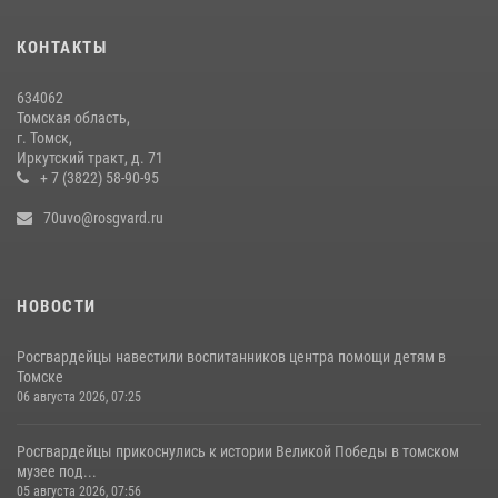
только часть товара
30 июля 2026, 07:41
КОНТАКТЫ
Росгвардейцы в Томске провели встречу с воспитанниками
634062
детского сада в рамках всероссийской акции
Томская область,
г. Томск,
23 июля 2026, 00:55
2
Иркутский тракт, д. 71
+ 7 (3822) 58-90-95
70uvo@rosgvard.ru
НОВОСТИ
Росгвардейцы навестили воспитанников центра помощи детям в
Томске
06 августа 2026, 07:25
Росгвардейцы прикоснулись к истории Великой Победы в томском
музее под...
05 августа 2026, 07:56