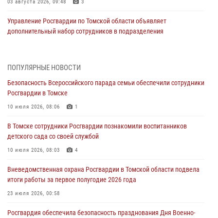
03 августа 2026, 09:48
3
Управление Росгвардии по Томской области объявляет
дополнительный набор сотрудников в подразделения
вневедомственной охраны
03 августа 2026, 09:45
ПОПУЛЯРНЫЕ НОВОСТИ
Росгвардейцы задержали жительницу Томска, оплатившую на кассе
Безопасность Всероссийского парада семьи обеспечили сотрудники
только часть товара
Росгвардии в Томске
30 июля 2026, 07:41
10 июля 2026, 08:06
1
Сотрудники Росгвардии в Томске пресекли попытку хищения
В Томске сотрудники Росгвардии познакомили воспитанников
товара из гипермаркета на 7 тысяч рублей
детского сада со своей службой
29 июля 2026, 00:41
10 июля 2026, 08:03
4
Росгвардия обеспечила безопасность празднования Дня Военно-
Вневедомственная охрана Росгвардии в Томской области подвела
Морского Флота в Томске
итоги работы за первое полугодие 2026 года
28 июля 2026, 00:33
1
23 июля 2026, 00:58
Сотрудники вневедомственной охраны в Томске торжественно
Росгвардия обеспечила безопасность празднования Дня Военно-
приняли присягу у памятного знака Росгвардии (видео)