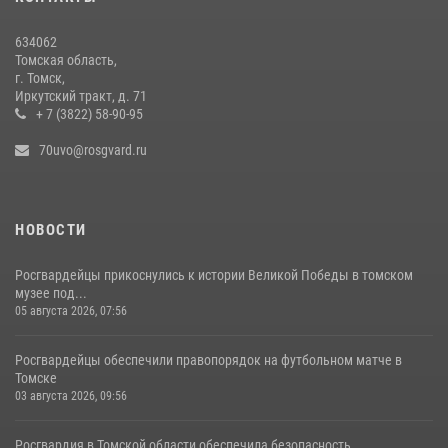
28 июля 2026, 00:24
9
1
634062
Росгвардейцы в Томске провели встречу с воспитанниками
Томская область,
детского сада в рамках всероссийской акции
г. Томск,
Иркутский тракт, д. 71
23 июля 2026, 00:55
2
+ 7 (3822) 58-90-95
70uvo@rosgvard.ru
НОВОСТИ
Росгвардейцы прикоснулись к истории Великой Победы в томском
музее под...
05 августа 2026, 07:56
Росгвардейцы обеспечили правопорядок на футбольном матче в
Томске
03 августа 2026, 09:56
Росгвардия в Томской области обеспечила безопасность