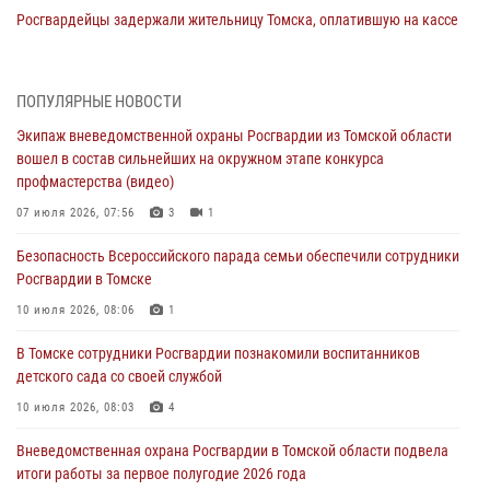
Росгвардейцы задержали жительницу Томска, оплатившую на кассе
только часть товара
30 июля 2026, 07:41
ПОПУЛЯРНЫЕ НОВОСТИ
Сотрудники Росгвардии в Томске пресекли попытку хищения
Экипаж вневедомственной охраны Росгвардии из Томской области
товара из гипермаркета на 7 тысяч рублей
вошел в состав сильнейших на окружном этапе конкурса
29 июля 2026, 00:41
профмастерства (видео)
Росгвардия обеспечила безопасность празднования Дня Военно-
07 июля 2026, 07:56
3
1
Морского Флота в Томске
Безопасность Всероссийского парада семьи обеспечили сотрудники
28 июля 2026, 00:33
1
Росгвардии в Томске
Сотрудники вневедомственной охраны в Томске торжественно
10 июля 2026, 08:06
1
приняли присягу у памятного знака Росгвардии (видео)
В Томске сотрудники Росгвардии познакомили воспитанников
28 июля 2026, 00:24
9
1
детского сада со своей службой
Росгвардейцы в Томске задержали женщину, находившуюся в
10 июля 2026, 08:03
4
розыске за кражу
Вневедомственная охрана Росгвардии в Томской области подвела
27 июля 2026, 00:18
итоги работы за первое полугодие 2026 года