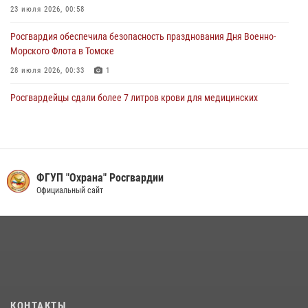
23 июля 2026, 00:58
Росгвардия обеспечила безопасность празднования Дня Военно-
Морского Флота в Томске
28 июля 2026, 00:33
1
Росгвардейцы сдали более 7 литров крови для медицинских
учреждений Томской области
17 июля 2026, 00:22
6
Более 100 юных инспекторов движения стали участниками акции
«Каникулы с Росгвардией» в Томской области
ФГУП "Охрана" Росгвардии
Официальный сайт
23 июля 2026, 01:02
8
Росгвардейцы в Томске задержали женщину, находившуюся в
розыске за кражу
27 июля 2026, 00:18
Сотрудники вневедомственной охраны в Томске торжественно
приняли присягу у памятного знака Росгвардии (видео)
КОНТАКТЫ