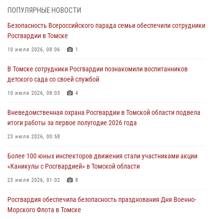
ПОПУЛЯРНЫЕ НОВОСТИ
Росгвардейцы задержали жительницу Томска, оплатившую на кассе
Безопасность Всероссийского парада семьи обеспечили сотрудники
только часть товара
Росгвардии в Томске
30 июля 2026, 07:41
10 июля 2026, 08:06
1
Сотрудники Росгвардии в Томске пресекли попытку хищения
В Томске сотрудники Росгвардии познакомили воспитанников
товара из гипермаркета на 7 тысяч рублей
детского сада со своей службой
29 июля 2026, 00:41
10 июля 2026, 08:03
4
Росгвардия обеспечила безопасность празднования Дня Военно-
Вневедомственная охрана Росгвардии в Томской области подвела
Морского Флота в Томске
итоги работы за первое полугодие 2026 года
28 июля 2026, 00:33
1
23 июля 2026, 00:58
Сотрудники вневедомственной охраны в Томске торжественно
Более 100 юных инспекторов движения стали участниками акции
приняли присягу у памятного знака Росгвардии (видео)
«Каникулы с Росгвардией» в Томской области
28 июля 2026, 00:24
9
1
23 июля 2026, 01:02
8
Росгвардия обеспечила безопасность празднования Дня Военно-
Морского Флота в Томске