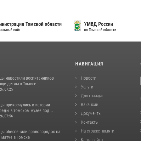
нистрация Томской области
УМВД России
альный сайт
по Томской области
И
НАВИГАЦИЯ
цы навестили воспитанников
Новости
ощи детям в Томске
Услуги
26, 07:25
Для граждан
Вакансии
цы прикоснулись к истории
беды в томском музее под...
Документы
26, 07:56
Контакты
На страже памяти
цы обеспечили правопорядок на
 матче в Томске
Карта сайта