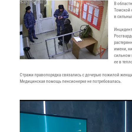
В област
Томской 
в сильны
Инцидент
Росгвард
растерян
имени, н
сильном 
ее в теп
Стражи правопорядка связались с дочерью пожилой женщи
Медицинская помощь пенсионерке не потребовалась.