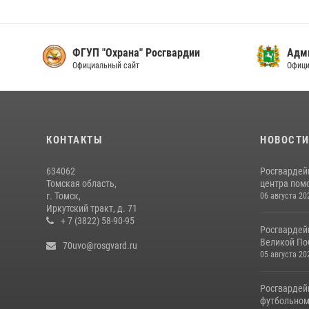
ФГУП "Охрана" Росгвардии
Адми
Официальный сайт
Офици
КОНТАКТЫ
НОВОСТ
634062
Росгвардей
Томская область,
центра пом
г. Томск,
06 августа 20
Иркутский тракт, д. 71
+ 7 (3822) 58-90-95
Росгвардей
Великой По
70uvo@rosgvard.ru
05 августа 20
Росгвардей
футбольном