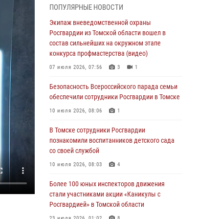
Управление Росгвардии по Томской области
ПОПУЛЯРНЫЕ НОВОСТИ
объявляет дополнительный набор
сотрудников в подразделения
Экипаж вневедомственной охраны
вневедомственной охраны
Росгвардии из Томской области вошел в
состав сильнейших на окружном этапе
03 августа 2026, 09:45
конкурса профмастерства (видео)
Росгвардейцы задержали жительницу
07 июля 2026, 07:56
3
1
Томска, оплатившую на кассе только часть
товара
Безопасность Всероссийского парада семьи
обеспечили сотрудники Росгвардии в Томске
30 июля 2026, 07:41
10 июля 2026, 08:06
1
Сотрудники Росгвардии в Томске пресекли
попытку хищения товара из гипермаркета на
В Томске сотрудники Росгвардии
7 тысяч рублей
познакомили воспитанников детского сада
со своей службой
29 июля 2026, 00:41
10 июля 2026, 08:03
4
Росгвардия обеспечила безопасность
празднования Дня Военно-Морского Флота в
Более 100 юных инспекторов движения
Томске
стали участниками акции «Каникулы с
Росгвардией» в Томской области
28 июля 2026, 00:33
1
23 июля 2026, 01:02
8