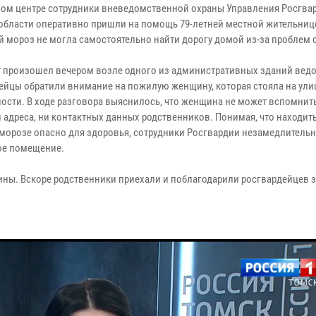
ном центре сотрудники вневедомственной охраны Управления Росгва
области оперативно пришли на помощь 79-летней местной жительнице
й мороз не могла самостоятельно найти дорогу домой из-за проблем 
 произошел вечером возле одного из административных зданий ведо
ейцы обратили внимание на пожилую женщину, которая стояла на ули
ности. В ходе разговора выяснилось, что женщина не может вспомнит
и адреса, ни контактных данных родственников. Понимая, что находит
морозе опасно для здоровья, сотрудники Росгвардии незамедлительн
лое помещение.
ны. Вскоре родственники приехали и поблагодарили росгвардейцев 