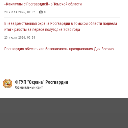
28 июля 2026, 00:24
9
1
«Каникулы с Росгвардией» в Томской области
23 июля 2026, 01:02
8
Вневедомственная охрана Росгвардии в Томской области подвела
итоги работы за первое полугодие 2026 года
23 июля 2026, 00:58
Росгвардия обеспечила безопасность празднования Дня Военно-
Морского Флота в Томске
28 июля 2026, 00:33
1
Росгвардейцы сдали более 7 литров крови для медицинских
учреждений Томской области
ФГУП "Охрана" Росгвардии
Официальный сайт
17 июля 2026, 00:22
6
Росгвардейцы в Томске задержали женщину, находившуюся в
розыске за кражу
27 июля 2026, 00:18
Сотрудники вневедомственной охраны в Томске торжественно