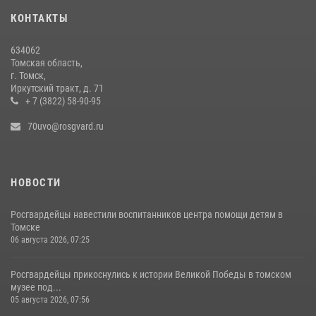
приняли присягу у памятного знака Росгвардии (видео)
КОНТАКТЫ
28 июля 2026, 00:24
9
1
634062
Росгвардейцы задержали жительницу Томска, оплатившую на кассе
Томская область,
только часть товара
г. Томск,
Иркутский тракт, д. 71
30 июля 2026, 07:41
+ 7 (3822) 58-90-95
70uvo@rosgvard.ru
НОВОСТИ
Росгвардейцы навестили воспитанников центра помощи детям в
Томске
06 августа 2026, 07:25
Росгвардейцы прикоснулись к истории Великой Победы в томском
музее под...
05 августа 2026, 07:56