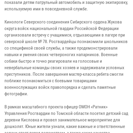
показали детям патрульный автомобиль и защитную экипировку,
используемую ими в повседневной службе.
Кинологи Северского соединения Сибирского ордена Жукова
округа войск национальной гвардии Российской Федерации
организовали встречу с учащимися, отдыхающими в лагере при
северской школе № 78. Росгвардейцы познакомили школьников
со спецификой своей службы, а также продемонстрировали
навыки и умения своих четвероногих напарников. Военные
собаки быстро и точно реагировали на голосовые и
невербальные команды своих хозяев и задерживали условных
преступников. После завершения мастер-класса ребята смогли
поближе познакомиться с боевыми товарищами
военнослужащих войск правопорядка и сделать памятные
фотографии.
В рамках масштабного проекта офицер ОМОН «Ратник»
Управления Росгвардии по Томской области посетил детский сад
деревни Кисловка и провел занимательное мероприятие для
дошколят. Юные жители узнали, какие важные и ответственные
задачи стоят перед ведомством, а также какие качества