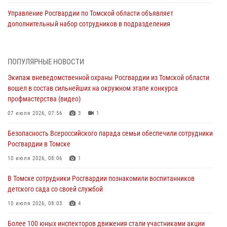
Управление Росгвардии по Томской области объявляет
дополнительный набор сотрудников в подразделения
вневедомственной охраны
03 августа 2026, 09:45
ПОПУЛЯРНЫЕ НОВОСТИ
Росгвардейцы задержали жительницу Томска, оплатившую на кассе
Экипаж вневедомственной охраны Росгвардии из Томской области
только часть товара
вошел в состав сильнейших на окружном этапе конкурса
30 июля 2026, 07:41
профмастерства (видео)
Сотрудники Росгвардии в Томске пресекли попытку хищения
07 июля 2026, 07:56
3
1
товара из гипермаркета на 7 тысяч рублей
Безопасность Всероссийского парада семьи обеспечили сотрудники
29 июля 2026, 00:41
Росгвардии в Томске
Росгвардия обеспечила безопасность празднования Дня Военно-
10 июля 2026, 08:06
1
Морского Флота в Томске
В Томске сотрудники Росгвардии познакомили воспитанников
28 июля 2026, 00:33
1
детского сада со своей службой
Сотрудники вневедомственной охраны в Томске торжественно
10 июля 2026, 08:03
4
приняли присягу у памятного знака Росгвардии (видео)
Более 100 юных инспекторов движения стали участниками акции